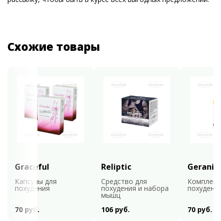
Схожие товары
Graceful
Reliptic
Gerani
Капсулы для
Средство для
Комплекс
похудения
похудения и набора
похудени
мышц
70 руб.
106 руб.
70 руб.