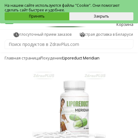
Город
На нашем сайте используются файлы "Cookie". Они помогают
сделать сайт быстрее и удобнее.
0
Принять
Закрыть
Корзина
Круглосуточный прием заказов
Быстрая доставка в Беларуси
Главная страница
Похудение
Liporeduct Meridian