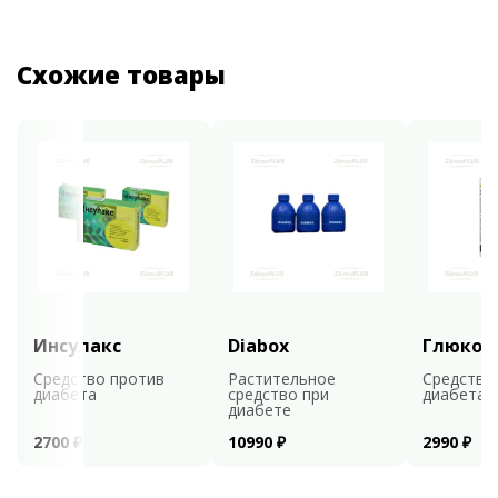
Схожие товары
Инсулакс
Diabox
Глюкоф
Средство против
Растительное
Средство
диабета
средство при
диабета
диабете
2700 ₽
10990 ₽
2990 ₽