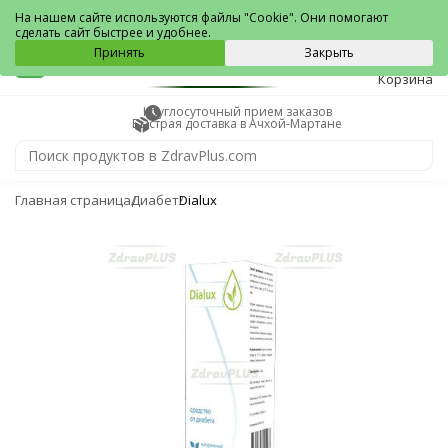
Ачхой-Мартан
На нашем сайте используются файлы "Cookie". Они помогают
сделать сайт быстрее и удобнее.
0
Принять
Закрыть
Корзина
Круглосуточный прием заказов
Быстрая доставка в Ачхой-Мартане
Главная страница
Диабет
Dialux