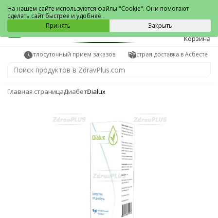
Асбест
На нашем сайте используются файлы "Cookie". Они помогают
сделать сайт быстрее и удобнее.
0
Принять
Закрыть
Корзина
Круглосуточный прием заказов
Быстрая доставка в Асбесте
Главная страница
Диабет
Dialux