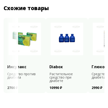
Схожие товары
Инсулакс
Diabox
Глюкоф
Средство против
Растительное
Средство
диабета
средство при
диабета
диабете
2700 ₽
10990 ₽
2990 ₽