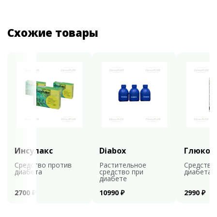
Схожие товары
Инсулакс
Diabox
Глюкоф
Средство против
Растительное
Средство
диабета
средство при
диабета
диабете
2700 ₽
10990 ₽
2990 ₽