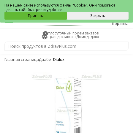
Домодедово
На нашем сайте используются файлы "Cookie". Они помогают
сделать сайт быстрее и удобнее.
0
Принять
Закрыть
Корзина
Круглосуточный прием заказов
Быстрая доставка в Домодедово
Главная страница
Диабет
Dialux