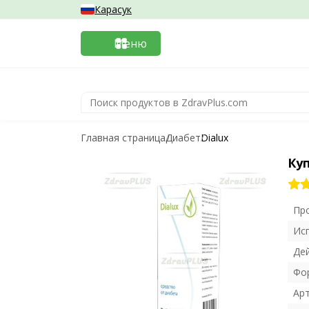
Карасук
Меню
Главная страница
Диабет
Dialux
Куп
Пр
Ис
Де
Фо
Ар