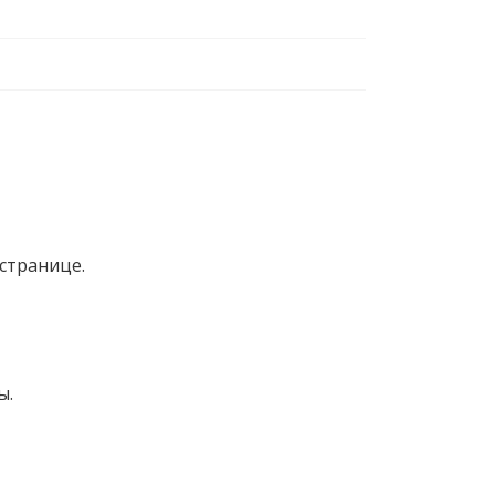
странице.
ы.