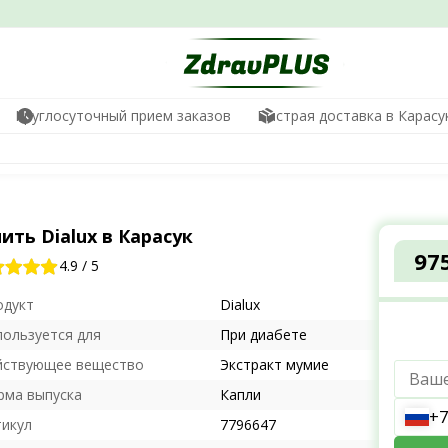
Круглосуточный прием заказов
Быстрая доставка в Карасу
ить Dialux в Карасук
97
4.9
/
5
одукт
Dialux
пользуется для
При диабете
йствующее вещество
Экстракт мумие
рма выпуска
Капли
+7
тикул
7796647