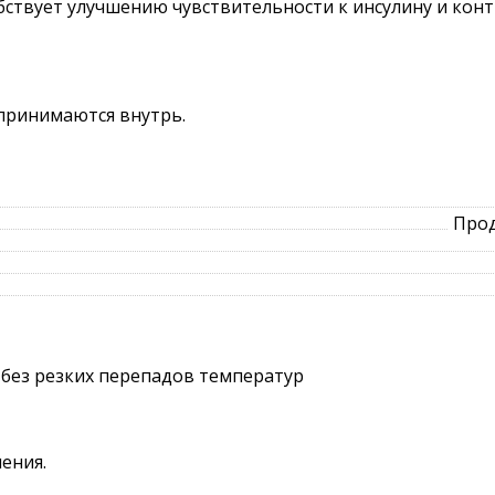
обствует улучшению чувствительности к инсулину и кон
 принимаются внутрь.
Прод
 без резких перепадов температур
ения.