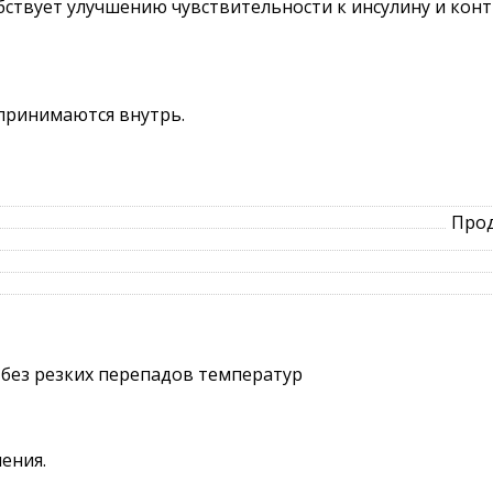
обствует улучшению чувствительности к инсулину и кон
 принимаются внутрь.
Прод
 без резких перепадов температур
ения.