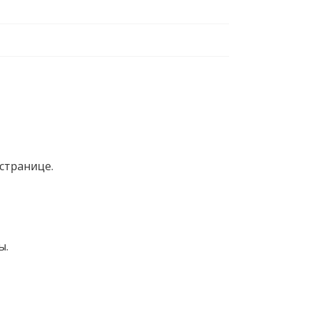
странице.
ы.