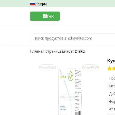
Кимры
Меню
Главная страница
Диабет
Dialux
Куп
Пр
Ис
Де
Фо
Ар