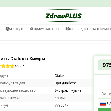
Круглосуточный прием заказов
Быстрая доставка в Кимра
ить Dialux в Кимры
97
4.9
/
5
одукт
Dialux
пользуется для
При диабете
йствующее вещество
Экстракт мумие
рма выпуска
Капли
+7
тикул
7796647