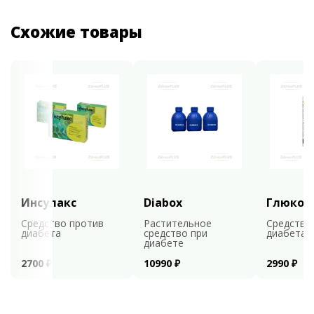
Схожие товары
Инсулакс
Diabox
Глюкоф
Средство против
Растительное
Средство
диабета
средство при
диабета
диабете
2700 ₽
10990 ₽
2990 ₽