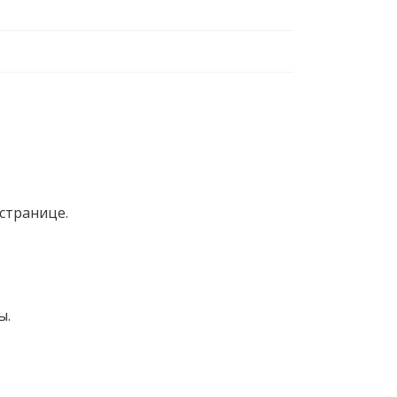
странице.
ы.