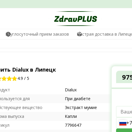
Круглосуточный прием заказов
Быстрая доставка в Липец
ить Dialux в Липецк
97
4.9
/
5
одукт
Dialux
пользуется для
При диабете
йствующее вещество
Экстракт мумие
рма выпуска
Капли
+7
тикул
7796647