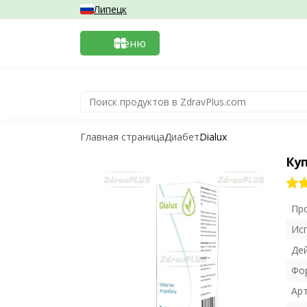
Липецк
Меню
Главная страница
Диабет
Dialux
Куп
Пр
Ис
Де
Фо
Ар