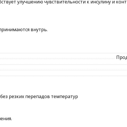
обствует улучшению чувствительности к инсулину и кон
 принимаются внутрь.
Прод
 без резких перепадов температур
ения.