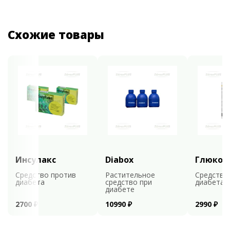
Схожие товары
Инсулакс
Diabox
Глюкоф
Средство против
Растительное
Средство
диабета
средство при
диабета
диабете
2700 ₽
10990 ₽
2990 ₽