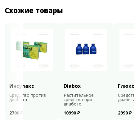
Схожие товары
Инсулакс
Diabox
Глюкоф
Средство против
Растительное
Средство
диабета
средство при
диабета
диабете
2700 ₽
10990 ₽
2990 ₽