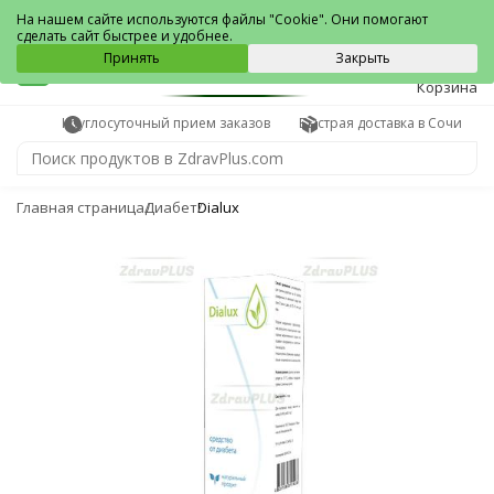
Сочи
На нашем сайте используются файлы "Cookie". Они помогают
сделать сайт быстрее и удобнее.
0
Принять
Закрыть
Корзина
Круглосуточный прием заказов
Быстрая доставка в Сочи
Главная страница
Диабет
Dialux