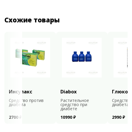
Схожие товары
Инсулакс
Diabox
Глюкоф
Средство против
Растительное
Средство
диабета
средство при
диабета
диабете
2700 ₽
10990 ₽
2990 ₽