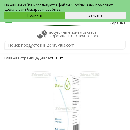
Солнечногорск
На нашем сайте используются файлы "Cookie". Они помогают
сделать сайт быстрее и удобнее.
0
Принять
Закрыть
Корзина
Круглосуточный прием заказов
Быстрая доставка в Солнечногорске
Главная страница
Диабет
Dialux