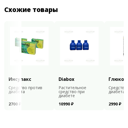
Схожие товары
Инсулакс
Diabox
Глюкоф
Средство против
Растительное
Средство
диабета
средство при
диабета
диабете
2700 ₽
10990 ₽
2990 ₽