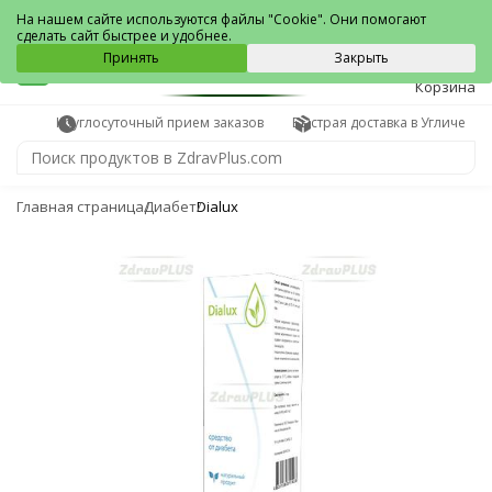
Углич
На нашем сайте используются файлы "Cookie". Они помогают
сделать сайт быстрее и удобнее.
0
Принять
Закрыть
Корзина
Круглосуточный прием заказов
Быстрая доставка в Угличе
Главная страница
Диабет
Dialux