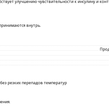
обствует улучшению чувствительности к инсулину и кон
 принимаются внутрь.
Прод
 без резких перепадов температур
ения.