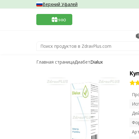
Верхний Уфалей
Меню
К
Главная страница
Диабет
Dialux
Куп
Пр
Ис
Де
Фо
Ар