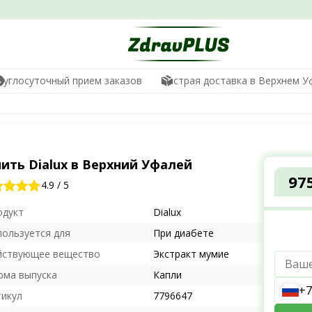
руглосуточный прием заказов
Быстрая доставка в Верхнем У
ить Dialux в Верхний Уфалей
97
4.9
/
5
одукт
Dialux
пользуется для
При диабете
йствующее вещество
Экстракт мумие
рма выпуска
Капли
+7
тикул
7796647