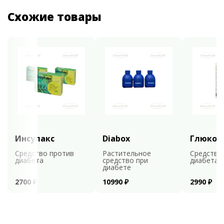
Схожие товары
Инсулакс
Diabox
Глюкоф
Средство против
Растительное
Средство
диабета
средство при
диабета
диабете
2700 ₽
10990 ₽
2990 ₽