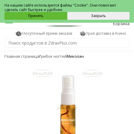
Асино
На нашем сайте используются файлы "Cookie". Они помогают
сделать сайт быстрее и удобнее.
0
Принять
Закрыть
Корзина
Круглосуточный прием заказов
Быстрая доставка в Асино
Главная страница
Грибок ногтей
Миколан