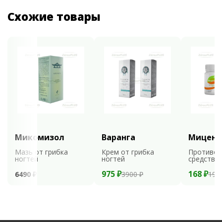
Схожие товары
Микомизол
Варанга
Мицени
Мазь от грибка
Крем от грибка
Противог
ногтей
ногтей
средство
975 ₽
168 ₽
6490 ₽
3900 ₽
199