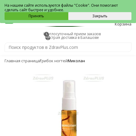
Балашов
На нашем сайте используются файлы "Cookie". Они помогают
сделать сайт быстрее и удобнее.
0
Принять
Закрыть
Корзина
Круглосуточный прием заказов
Быстрая доставка в Балашове
Главная страница
Грибок ногтей
Миколан