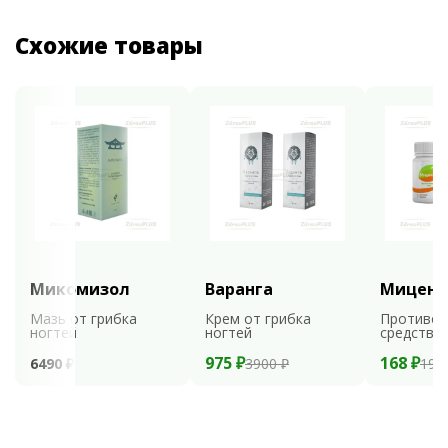
Схожие товары
Микомизол
Варанга
Мицени
Мазь от грибка
Крем от грибка
Противог
ногтей
ногтей
средство
975 ₽
168 ₽
6490 ₽
3900 ₽
199