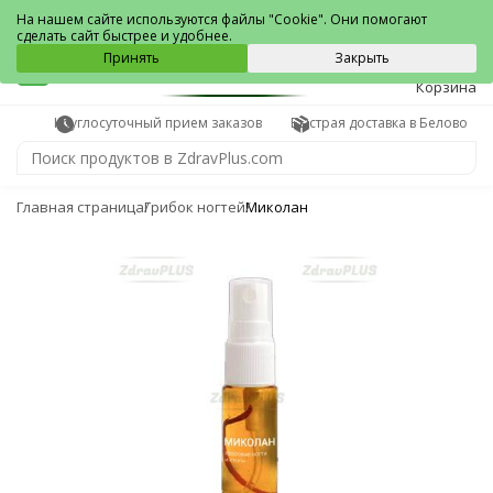
Белово
На нашем сайте используются файлы "Cookie". Они помогают
сделать сайт быстрее и удобнее.
0
Принять
Закрыть
Корзина
Круглосуточный прием заказов
Быстрая доставка в Белово
Главная страница
Грибок ногтей
Миколан