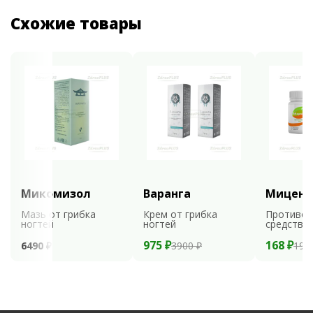
Схожие товары
Микомизол
Варанга
Мицени
Мазь от грибка
Крем от грибка
Противог
ногтей
ногтей
средство
975 ₽
168 ₽
6490 ₽
3900 ₽
199