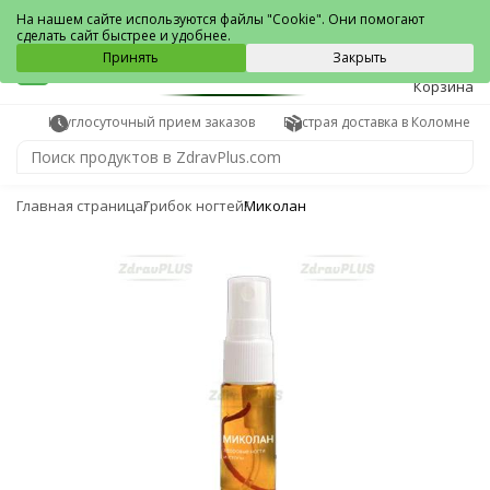
Коломна
На нашем сайте используются файлы "Cookie". Они помогают
сделать сайт быстрее и удобнее.
0
Принять
Закрыть
Корзина
Круглосуточный прием заказов
Быстрая доставка в Коломне
Главная страница
Грибок ногтей
Миколан