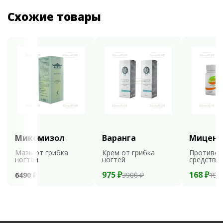
Схожие товары
Микомизол
Варанга
Мицени
Мазь от грибка
Крем от грибка
Противог
ногтей
ногтей
средство
975 ₽
168 ₽
6490 ₽
3900 ₽
199