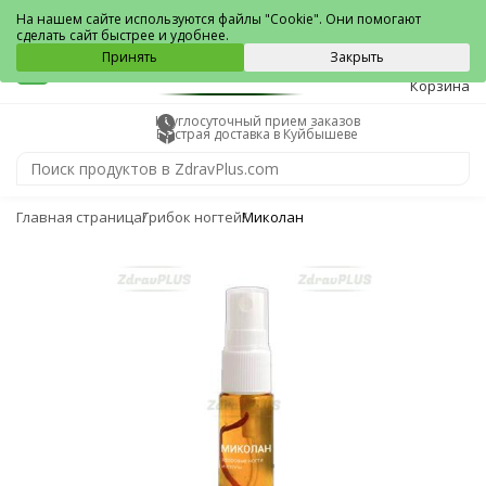
Куйбышев
На нашем сайте используются файлы "Cookie". Они помогают
сделать сайт быстрее и удобнее.
0
Принять
Закрыть
Корзина
Круглосуточный прием заказов
Быстрая доставка в Куйбышеве
Главная страница
Грибок ногтей
Миколан