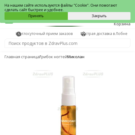
Лобня
На нашем сайте используются файлы "Cookie". Они помогают
сделать сайт быстрее и удобнее.
0
Принять
Закрыть
Корзина
Круглосуточный прием заказов
Быстрая доставка в Лобне
Главная страница
Грибок ногтей
Миколан