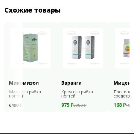
Схожие товары
Микомизол
Варанга
Мицени
Мазь от грибка
Крем от грибка
Противог
ногтей
ногтей
средство
975 ₽
168 ₽
6490 ₽
3900 ₽
199