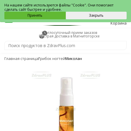
Магнитогорск
На нашем сайте используются файлы "Cookie". Они помогают
сделать сайт быстрее и удобнее.
0
Принять
Закрыть
Корзина
Круглосуточный прием заказов
Быстрая доставка в Магнитогорске
Главная страница
Грибок ногтей
Миколан