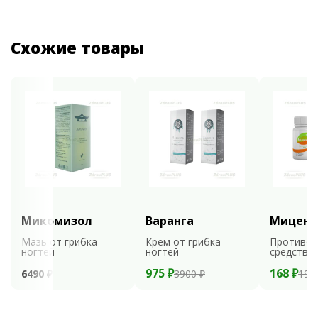
Схожие товары
Микомизол
Варанга
Мицени
Мазь от грибка
Крем от грибка
Противог
ногтей
ногтей
средство
975 ₽
168 ₽
6490 ₽
3900 ₽
199