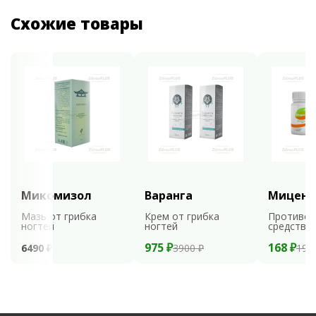
Схожие товары
Микомизол
Варанга
Мицени
Мазь от грибка
Крем от грибка
Противог
ногтей
ногтей
средство
975 ₽
168 ₽
6490 ₽
3900 ₽
199