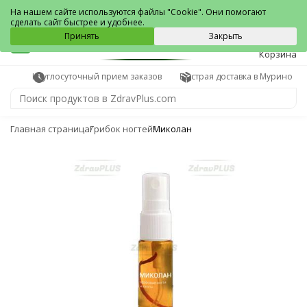
Мурино
На нашем сайте используются файлы "Cookie". Они помогают
сделать сайт быстрее и удобнее.
0
Принять
Закрыть
Корзина
Круглосуточный прием заказов
Быстрая доставка в Мурино
Главная страница
Грибок ногтей
Миколан