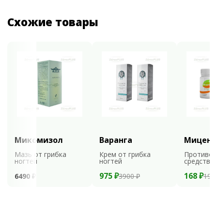
Схожие товары
Микомизол
Варанга
Мицени
Мазь от грибка
Крем от грибка
Противог
ногтей
ногтей
средство
975 ₽
168 ₽
6490 ₽
3900 ₽
199