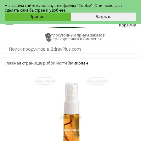
Смоленск
На нашем сайте используются файлы "Cookie". Они помогают
сделать сайт быстрее и удобнее.
0
Принять
Закрыть
Корзина
Круглосуточный прием заказов
Быстрая доставка в Смоленске
Главная страница
Грибок ногтей
Миколан