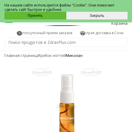
Сочи
На нашем сайте используются файлы "Cookie". Они помогают
сделать сайт быстрее и удобнее.
0
Принять
Закрыть
Корзина
Круглосуточный прием заказов
Быстрая доставка в Сочи
Главная страница
Грибок ногтей
Миколан