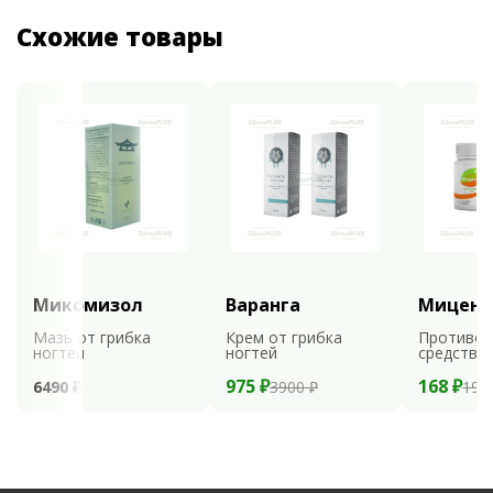
Схожие товары
Микомизол
Варанга
Мицени
Мазь от грибка
Крем от грибка
Противог
ногтей
ногтей
средство
975 ₽
168 ₽
6490 ₽
3900 ₽
199