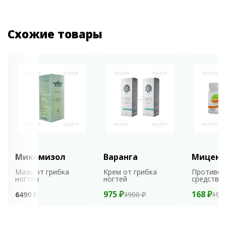
Схожие товары
Микомизол
Варанга
Мицени
Мазь от грибка
Крем от грибка
Противог
ногтей
ногтей
средство
975 ₽
168 ₽
6490 ₽
3900 ₽
199