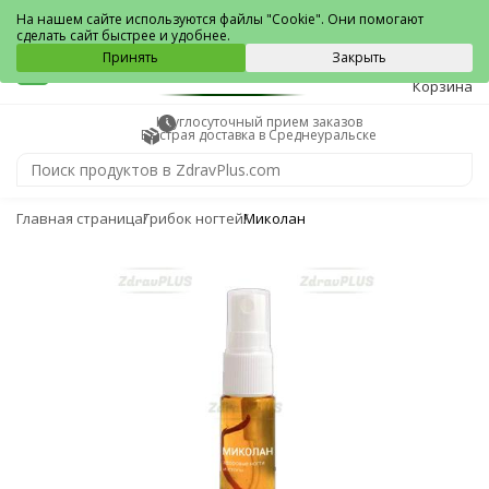
Среднеуральск
На нашем сайте используются файлы "Cookie". Они помогают
сделать сайт быстрее и удобнее.
0
Принять
Закрыть
Корзина
Круглосуточный прием заказов
Быстрая доставка в Среднеуральске
Главная страница
Грибок ногтей
Миколан