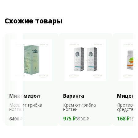
Схожие товары
Микомизол
Варанга
Мицени
Мазь от грибка
Крем от грибка
Противог
ногтей
ногтей
средство
975 ₽
168 ₽
6490 ₽
3900 ₽
199