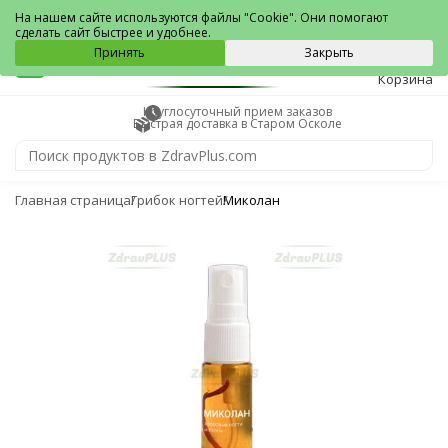
Старый Оскол
На нашем сайте используются файлы "Cookie". Они помогают
сделать сайт быстрее и удобнее.
0
Принять
Закрыть
Корзина
Круглосуточный прием заказов
Быстрая доставка в Старом Осколе
Главная страница
Грибок ногтей
Миколан