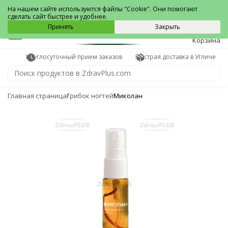
Углич
На нашем сайте используются файлы "Cookie". Они помогают
сделать сайт быстрее и удобнее.
0
Принять
Закрыть
Корзина
Круглосуточный прием заказов
Быстрая доставка в Угличе
Главная страница
Грибок ногтей
Миколан