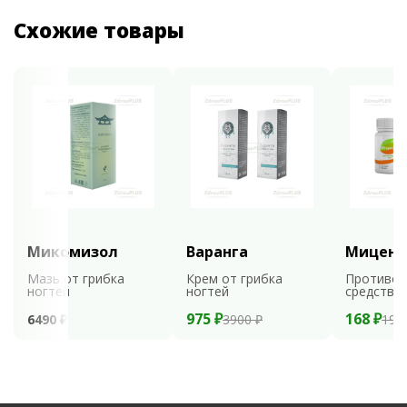
Схожие товары
Микомизол
Варанга
Мицени
Мазь от грибка
Крем от грибка
Противог
ногтей
ногтей
средство
975 ₽
168 ₽
6490 ₽
3900 ₽
199