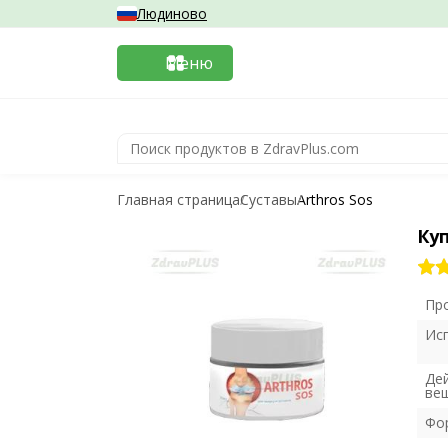
Людиново
Меню
Главная страница
Суставы
Arthros Sos
Куп
Пр
Ис
Де
ве
Фо