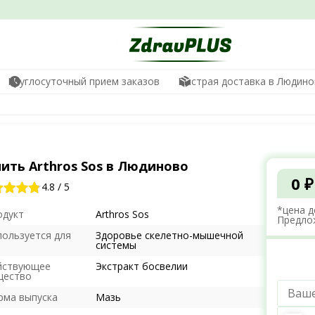
Круглосуточный прием заказов
Быстрая доставка в Людино
ить Arthros Sos в Людиново
0 ₽
4.8
/
5
*цена д
одукт
Arthros Sos
Предло
пользуется для
Здоровье скелетно-мышечной
системы
йствующее
Экстракт босвелии
щество
рма выпуска
Мазь