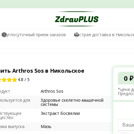
Круглосуточный прием заказов
Быстрая доставка в Никольс
ить Arthros Sos в Никольское
0 ₽
4.8
/
5
*цена д
одукт
Arthros Sos
Предло
пользуется для
Здоровье скелетно-мышечной
системы
йствующее
Экстракт босвелии
щество
рма выпуска
Мазь