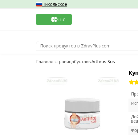
Никольское
Меню
Главная страница
Суставы
Arthros Sos
Куп
Пр
Ис
Де
ве
Фо