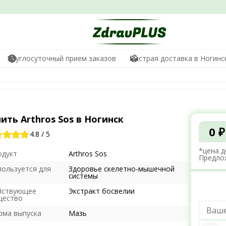
Круглосуточный прием заказов
Быстрая доставка в Ногинс
ить Arthros Sos в Ногинск
0 ₽
4.8
/
5
*цена д
одукт
Arthros Sos
Предло
пользуется для
Здоровье скелетно-мышечной
системы
йствующее
Экстракт босвелии
щество
рма выпуска
Мазь