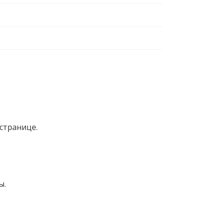
странице.
ы.