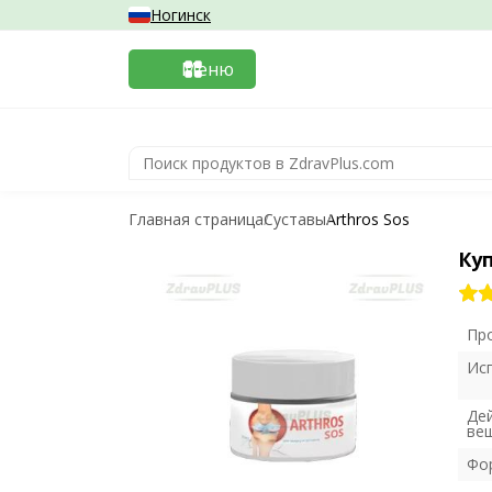
Ногинск
Меню
Главная страница
Суставы
Arthros Sos
Куп
Пр
Ис
Де
ве
Фо