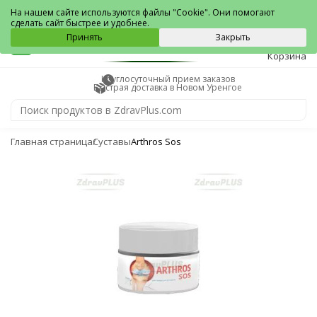
Новый Уренгой
На нашем сайте используются файлы "Cookie". Они помогают
сделать сайт быстрее и удобнее.
0
Принять
Закрыть
Корзина
Круглосуточный прием заказов
Быстрая доставка в Новом Уренгое
Главная страница
Суставы
Arthros Sos