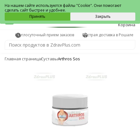
Рошаль
На нашем сайте используются файлы "Cookie". Они помогают
сделать сайт быстрее и удобнее.
0
Принять
Закрыть
Корзина
Круглосуточный прием заказов
Быстрая доставка в Рошале
Главная страница
Суставы
Arthros Sos