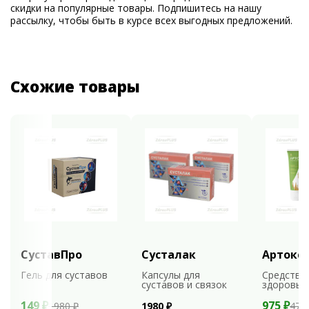
скидки на популярные товары. Подпишитесь на нашу
рассылку, чтобы быть в курсе всех выгодных предложений.
Схожие товары
СуставПро
Сусталак
Артокс
Гель для суставов
Капсулы для
Средство
суставов и связок
здоровья
149 ₽
975 ₽
1980 ₽
1980 ₽
479