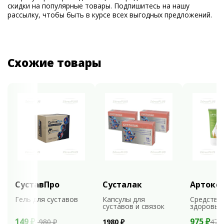
скидки на популярные товары. Подпишитесь на нашу
рассылку, чтобы быть в курсе всех выгодных предложений.
Схожие товары
СуставПро
Сусталак
Артокс
Гель для суставов
Капсулы для
Средство
суставов и связок
здоровья
149 ₽
975 ₽
1980 ₽
1980 ₽
479