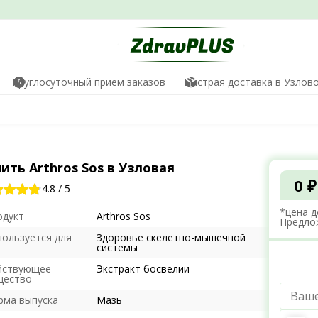
Круглосуточный прием заказов
Быстрая доставка в Узлов
ить Arthros Sos в Узловая
0 ₽
4.8
/
5
*цена д
одукт
Arthros Sos
Предло
пользуется для
Здоровье скелетно-мышечной
системы
йствующее
Экстракт босвелии
щество
рма выпуска
Мазь