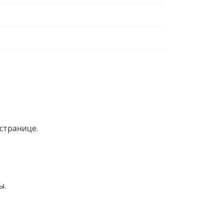
странице.
ы.