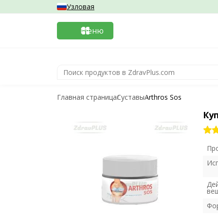
Узловая
Меню
Главная страница
Суставы
Arthros Sos
Куп
Пр
Ис
Де
ве
Фо