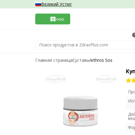
Великий Устюг
Меню
К
Главная страница
Суставы
Arthros Sos
Куп
Пр
Ис
Де
ве
Фо