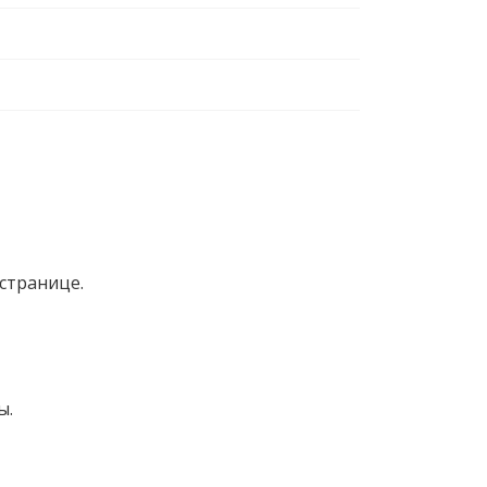
странице.
ы.