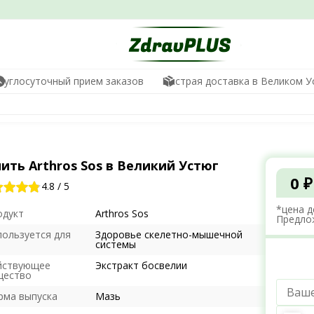
руглосуточный прием заказов
Быстрая доставка в Великом У
ить Arthros Sos в Великий Устюг
0 ₽
4.8
/
5
*цена д
одукт
Arthros Sos
Предло
пользуется для
Здоровье скелетно-мышечной
системы
йствующее
Экстракт босвелии
щество
рма выпуска
Мазь