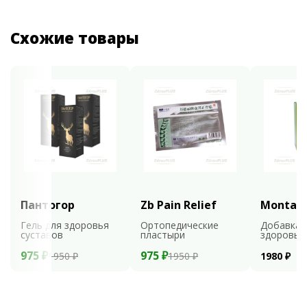
Схожие товары
Пантогор
Zb Pain Relief
Montali
Гель для здоровья
Ортопедические
Добавка 
суставов
пластыри
здоровья
975 ₽
975 ₽
1950 ₽
1950 ₽
1980 ₽