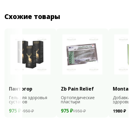
Схожие товары
Пантогор
Zb Pain Relief
Montali
Гель для здоровья
Ортопедические
Добавка 
суставов
пластыри
здоровья
975 ₽
975 ₽
1950 ₽
1950 ₽
1980 ₽