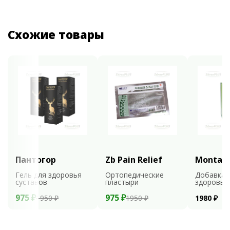
Схожие товары
Пантогор
Zb Pain Relief
Montali
Гель для здоровья
Ортопедические
Добавка 
суставов
пластыри
здоровья
975 ₽
975 ₽
1950 ₽
1950 ₽
1980 ₽