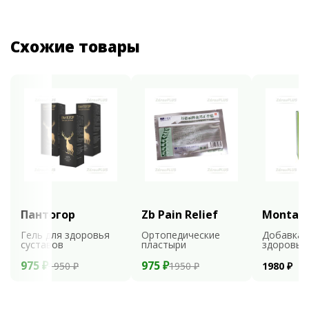
Схожие товары
Пантогор
Zb Pain Relief
Montali
Гель для здоровья
Ортопедические
Добавка 
суставов
пластыри
здоровья
975 ₽
975 ₽
1950 ₽
1950 ₽
1980 ₽