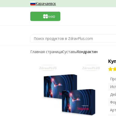
Карачаевск
Меню
Главная страница
Суставы
Хондрактин
Ку
Пр
Ис
Де
Фо
Ар