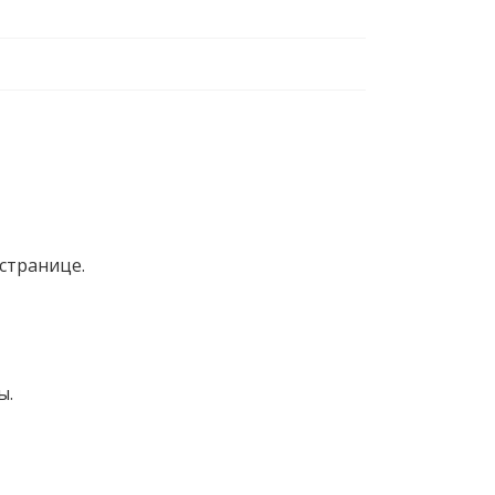
странице.
ы.