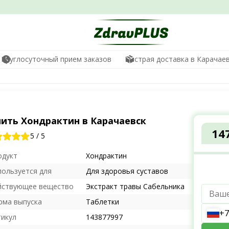
Круглосуточный прием заказов
Быстрая доставка в Карачае
пить Хондрактин в Карачаевск
14
5
/
5
одукт
Хондрактин
пользуется для
Для здоровья суставов
йствующее вещество
Экстракт травы Сабельника
рма выпуска
Таблетки
+7
тикул
143877997