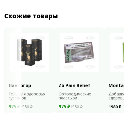
Схожие товары
Пантогор
Zb Pain Relief
Montali
Гель для здоровья
Ортопедические
Добавка 
суставов
пластыри
здоровья
975 ₽
975 ₽
1950 ₽
1950 ₽
1980 ₽