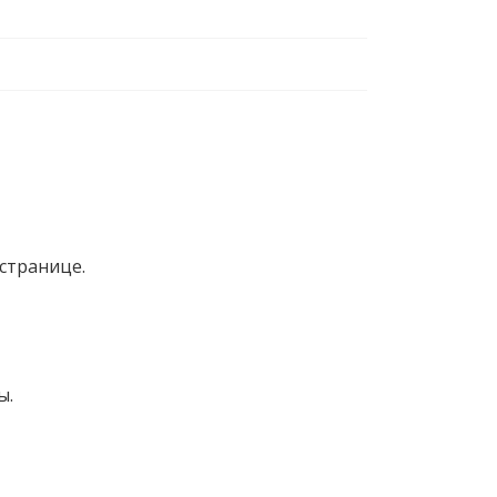
странице.
ы.