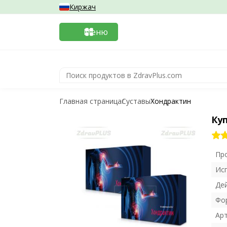
Киржач
Меню
Главная страница
Суставы
Хондрактин
Ку
Пр
Ис
Де
Фо
Ар