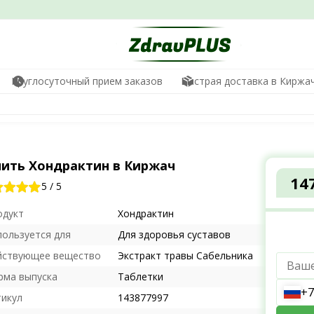
Круглосуточный прием заказов
Быстрая доставка в Киржа
пить Хондрактин в Киржач
14
5
/
5
одукт
Хондрактин
пользуется для
Для здоровья суставов
йствующее вещество
Экстракт травы Сабельника
рма выпуска
Таблетки
+7
тикул
143877997