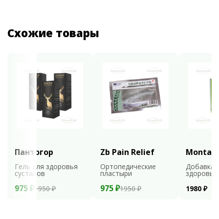
Схожие товары
Пантогор
Zb Pain Relief
Montali
Гель для здоровья
Ортопедические
Добавка 
суставов
пластыри
здоровья
975 ₽
975 ₽
1950 ₽
1950 ₽
1980 ₽