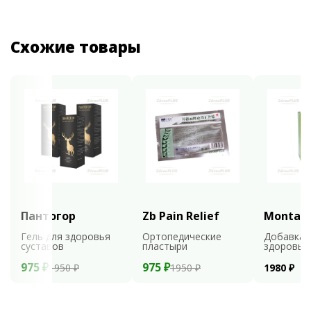
Схожие товары
Пантогор
Zb Pain Relief
Montali
Гель для здоровья
Ортопедические
Добавка 
суставов
пластыри
здоровья
975 ₽
975 ₽
1950 ₽
1950 ₽
1980 ₽