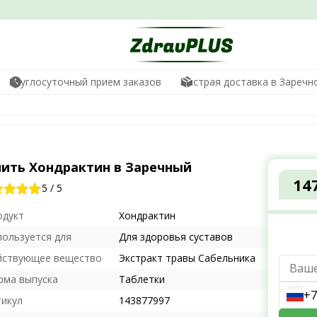
Круглосуточный прием заказов
Быстрая доставка в Заречн
пить Хондрактин в Заречный
14
5
/
5
одукт
Хондрактин
пользуется для
Для здоровья суставов
йствующее вещество
Экстракт травы Сабельника
рма выпуска
Таблетки
+7
тикул
143877997