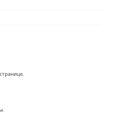
странице.
ы.