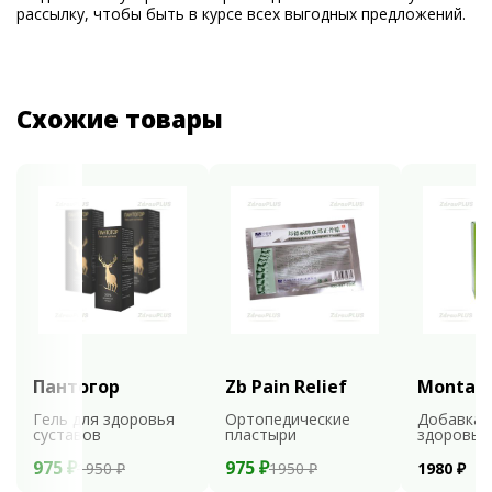
рассылку, чтобы быть в курсе всех выгодных предложений.
Схожие товары
Пантогор
Zb Pain Relief
Montali
Гель для здоровья
Ортопедические
Добавка 
суставов
пластыри
здоровья
975 ₽
975 ₽
1950 ₽
1950 ₽
1980 ₽