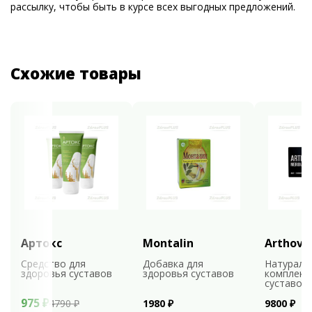
рассылку, чтобы быть в курсе всех выгодных предложений.
Схожие товары
Артокс
Montalin
Arthovi
Средство для
Добавка для
Натураль
здоровья суставов
здоровья суставов
комплекс
суставов
975 ₽
4790 ₽
1980 ₽
9800 ₽