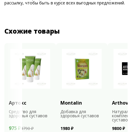
рассылку, чтобы быть в курсе всех выгодных предложений.
Схожие товары
Артокс
Montalin
Arthovi
Средство для
Добавка для
Натураль
здоровья суставов
здоровья суставов
комплекс
суставов
975 ₽
4790 ₽
1980 ₽
9800 ₽