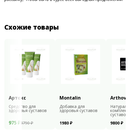
Схожие товары
Артокс
Montalin
Arthovi
Средство для
Добавка для
Натураль
здоровья суставов
здоровья суставов
комплекс
суставов
975 ₽
4790 ₽
1980 ₽
9800 ₽