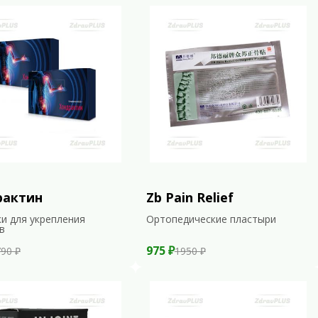
рактин
Zb Pain Relief
и для укрепления
Ортопедические пластыри
в
975 ₽
90 ₽
1950 ₽