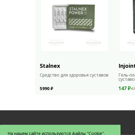
Stalnex
Injoin
Средство для здоровья суставов
Гель-пл
суставо
147 ₽
5990 ₽
47
На нашем сайте используются файлы "Cookie".