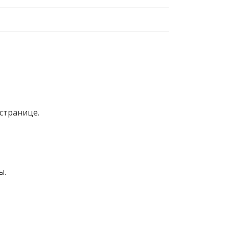
странице.
ы.