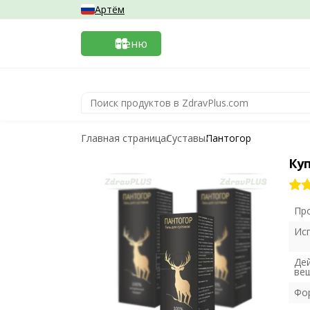
Артём
Меню
Главная страница
Суставы
Пантогор
Ку
Пр
Ис
Де
ве
Фо