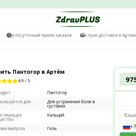
Круглосуточный прием заказов
Быстрая доставка в Артем
пить Пантогор в Артём
97
4.9
/
5
одукт
Пантогор
пользуется для
Для устранения боли в
суставах
йствующее
Кальций
щество
+7
рма выпуска
Гель