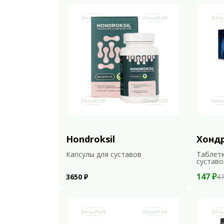
Hondroksil
Хонд
Капсулы для суставов
Таблетк
суставо
147 ₽
3650 ₽
47